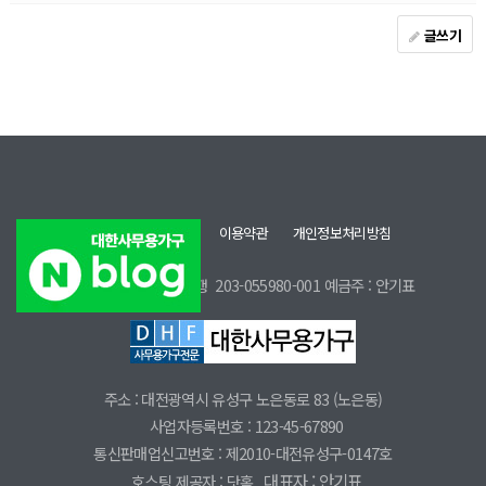
글쓰기
홈으로
회사소개
이용약관
개인정보처리방침
BANK INFO
우리은행
203-055980-001
예금주 : 안기표
주소
: 대전광역시 유성구 노은동로 83 (노은동)
사업자등록번호
: 123-45-67890
통신판매업신고번호
: 제2010-대전유성구-0147호
대표자 :
안기표
호스팅 제공자
: 닷홈