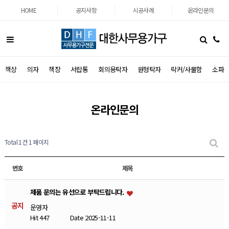
HOME
공지사항
시공사례
온라인문의
책상
의자
책장
서랍통
회의용탁자
원형탁자
락커/사물함
소파
온라인문의
Total 1건
1 페이지
번호
제목
제품 문의는 유선으로 부탁드립니다.
공지
운영자
Hit 447
Date 2025-11-11