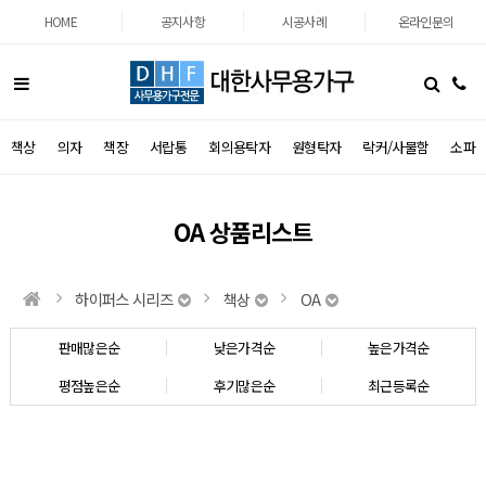
HOME
공지사항
시공사례
온라인문의
책상
의자
책장
서랍통
회의용탁자
원형탁자
락커/사물함
소파
OA 상품리스트
하이퍼스 시리즈
책상
OA
판매많은순
낮은가격순
높은가격순
평점높은순
후기많은순
최근등록순