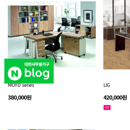
MOFD series
LIG
380,000원
420,000원