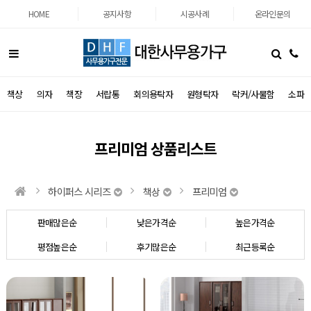
HOME
공지사항
시공사례
온라인문의
책상
의자
책장
서랍통
회의용탁자
원형탁자
락커/사물함
소파
프리미엄 상품리스트
하이퍼스 시리즈
책상
프리미엄
판매많은순
낮은가격순
높은가격순
평점높은순
후기많은순
최근등록순